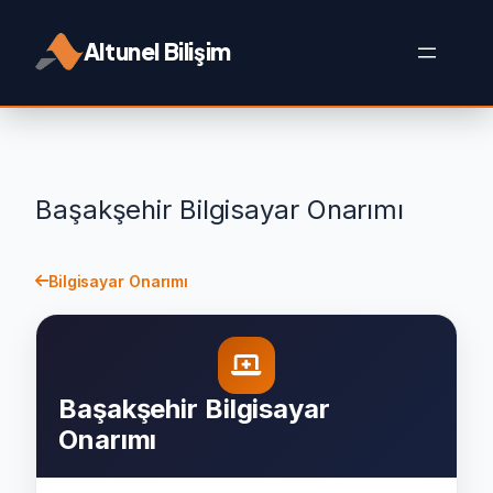
İçeriğe
geç
Altunel Bilişim
Başakşehir Bilgisayar Onarımı
Bilgisayar Onarımı
Başakşehir Bilgisayar
Onarımı