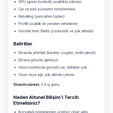
GPU çipinin kontrollü sıcaklıkla sökümü
Çip ve pad yüzeyinin temizlenmesi
Reballing (yeni lehim topları)
Profilli sıcaklık ile yeniden lehimleme
Görüntü testi (farklı çözünürlük ve yük altında)
Belirtiler
Ekranda artefakt (kareler, çizgiler, renkli piksel)
Ekrana görüntü gelmiyor
Harici monitörde görüntü var, dahilide yok
Oyun veya ağır yük altında çökme
Onarım süresi:
2-4 iş günü.
Neden Altunel Bilişim’i Tercih
Etmelisiniz?
Kozyatağı bölgesinden ücretsiz cihaz alımı