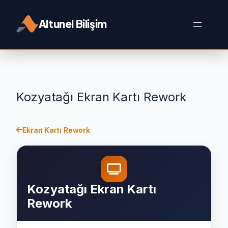
İçeriğe
geç
Altunel Bilişim
Kozyatağı Ekran Kartı Rework
Ekran Kartı Rework
Kozyatağı Ekran Kartı
Rework