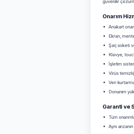
güvenilir çözüm
Onarım Hiz
Anakart onar
Ekran, mente
Şarj soketi 
Klavye, touc
İşletim sist
Virüs temizl
Veri kurtarm
Donanım yük
Garanti ve S
Tüm onarımla
Aynı arızanı