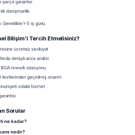
k parça garantisi
nik danışmanlık
:
Genellikle 1-5 iş günü.
l Bilişim’i Tercih Etmelisiniz?
resine ücretsiz sevkiyat
ında detaylı arıza analizi
 BGA rework istasyonu
l testlerinden geçirilmiş onarım
uniyeti odaklı hizmet
arantisi
an Sorular
ti ne kadar?
samı nedir?