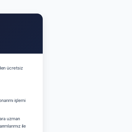
den ücretsiz
onarımı işlemi
alara uzman
rımlarımız ile