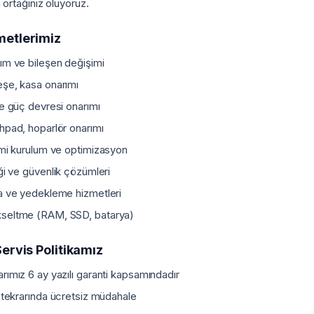
 ortağınız oluyoruz.
metlerimiz
ım ve bileşen değişimi
şe, kasa onarımı
ve güç devresi onarımı
hpad, hoparlör onarımı
emi kurulum ve optimizasyon
iği ve güvenlik çözümleri
a ve yedekleme hizmetleri
seltme (RAM, SSD, batarya)
ervis Politikamız
rımız 6 ay yazılı garanti kapsamındadır
n tekrarında ücretsiz müdahale