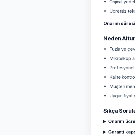
Orijinal yede
Ücretsiz tek
Onarım süresi
Neden Altune
Tuzla ve çev
Mikroskop alt
Profesyonel
Kalite kontro
Müşteri memn
Uygun fiyat g
Sıkça Sorul
Onarım ücre
Garanti kap